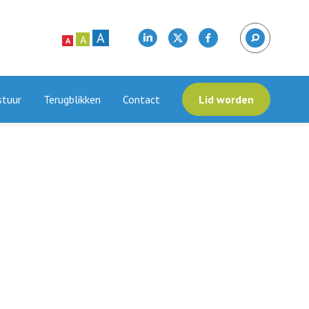
A
A
A
stuur
Terugblikken
Contact
Lid worden